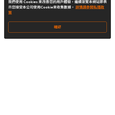
我們使用 Cookies 來改善您的用戶體驗，繼續瀏覽本網站即表
示您接受本公司使用Cookie來收集數據，
詳情請參閱私隱政
策
確認
關注我們
Buy&Ship 台灣
buyandship.goodies
Buy&Ship 台灣