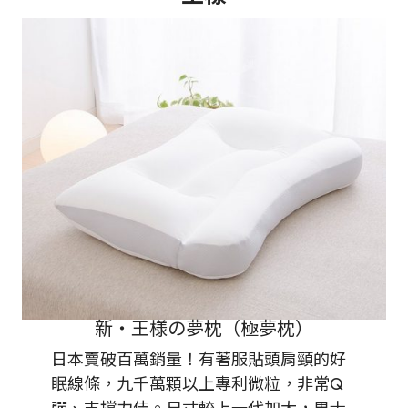
新・王様の夢枕（極夢枕）
日本賣破百萬銷量！有著服貼頭肩頸的好
眠線條，九千萬顆以上專利微粒，非常Q