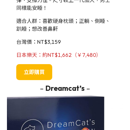
彈、支撐力佳。尺寸較上一代加大，男士
同樣能安睡！
適合人群：喜歡硬身枕頭；正躺、側睡、
趴睡；想改善鼻鼾
台灣價：NT$3,159
日本樂天：約NT$1,662（￥7,480）
立即購買
–
Dreamcat’s
–