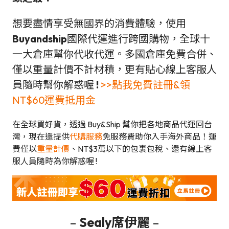
想要盡情享受無國界的消費體驗，使用
Buyandship
國際代運進行跨國購物，全球十
一大倉庫幫你代收代運。多國倉庫免費合併、
僅以重量計價不計材積，更有貼心線上客服人
員隨時幫你解惑喔
!
>>點我免費註冊&領
NT$60運費抵用金
在全球買好貨，透過 Buy&Ship 幫你把各地商品代運回台
灣，現在還提供
代購服務
免服務費助你入手海外商品！運
費僅以
重量計價
、NT$3萬以下的包裹包稅、還有線上客
服人員隨時為你解惑喔 !
–
Sealy席伊麗
–