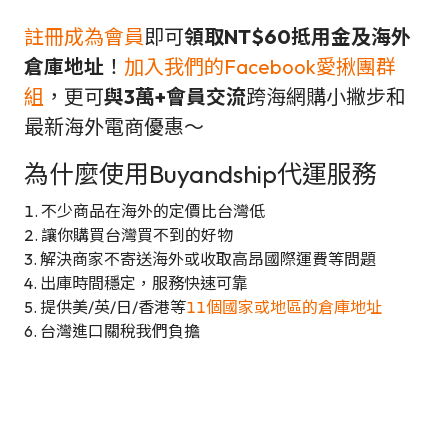
註冊成為會員
即可
領取NT$60抵用金及海外
倉庫地址
！
加入我們的Facebook愛揪團群
組
，更可
與3萬+會員交流
跨海網購小撇步和
最新海外電商優惠～
為什麼使用Buyandship代運服務
1. 不少商品在海外的定價比台灣低
2. 讓你購買台灣買不到的好物
3. 解決商家不寄送海外或收取高昂國際運費等問題
4. 出庫時間穩定，服務快速可靠
5. 提供美/英/日/香港等
11個國家或地區的倉庫地址
6. 台灣進口關稅我們負擔