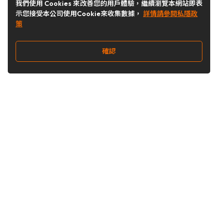
我們使用 Cookies 來改善您的用戶體驗，繼續瀏覽本網站即表
示您接受本公司使用Cookie來收集數據，
詳情請參閱私隱政
策
確認
關注我們
Buy&Ship 台灣
buyandship.goodies
Buy&Ship 台灣