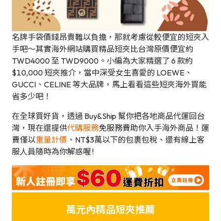
名牌手袋價錢昂貴難以負擔，那就考慮從較便宜的短夾入
手吧～其實海外網站購買精品短夾比台灣原價便宜約
TWD4000 至 TWD9000。小編為大家精選了 6 款約
$10,000 短夾推介，當中深受女生喜愛的 LOEWE、
GUCCI、CELINE 等大品牌，馬上看看這些短夾海外買能
省多少吧！
在全球買好貨，透過 Buy&Ship 幫你把各地商品代運回台
灣，現在還提供
代購服務
免服務費助你入手海外商品！運
費僅以
重量計價
、NT$3萬以下的包裹包稅、還有線上客
服人員隨時為你解惑喔 !
萬元內精品短夾推薦