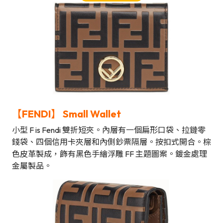
【FENDI
】
Small Wallet
小型 F is Fendi 雙折短夾。內層有一個扁形口袋、拉鏈零
錢袋、四個信用卡夾層和內側鈔票隔層。按扣式開合。棕
色皮革製成，飾有黑色手繪浮雕 FF 主題圖案。鍍金處理
金屬製品。