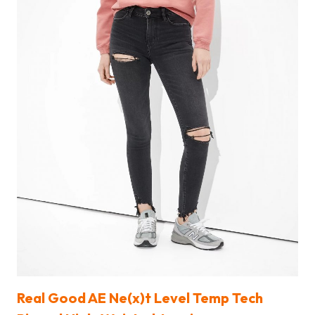
Real Good AE Ne(x)t Level Temp Tech