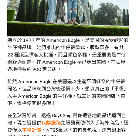
創立於 1977 年的 American Eagle，是美國的最受歡迎的
牛仔褲品牌，她們推出的牛仔褲款式、版型眾多，有共
22 種版型供客人挑選，而且顏色多樣，最重要的是牛仔
褲舒適耐穿，在 American Eagle 早已走出美國，在世界
各地擁有約 900 家分店。
雖然 American Eagle 在美國是以生產平價好穿的牛仔褲
聞名，但品牌來到台灣後漲價不少，想以真正的「平價」
入手 American Eagle 的牛仔褲，就去她的美國網店下單
吧，價格便宜很多呢！
在全球買好貨，透過 Buy&Ship 幫你把各地商品代運回台
灣，現在還提供
代購服務
免服務費助你入手海外商品！運
費僅以
重量計價
、NT$3萬以下的包裹包稅、還有線上客