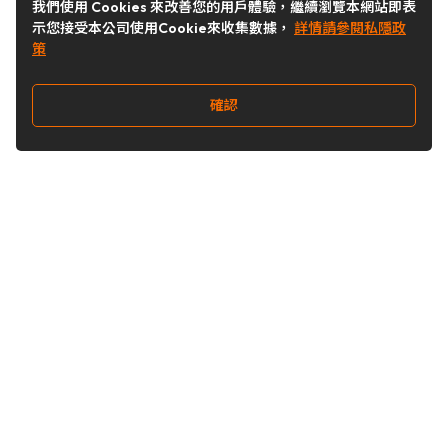
我們使用 Cookies 來改善您的用戶體驗，繼續瀏覽本網站即表
示您接受本公司使用Cookie來收集數據，
詳情請參閱私隱政
策
確認
關注我們
Buy&Ship 台灣
buyandship.goodies
Buy&Ship 台灣