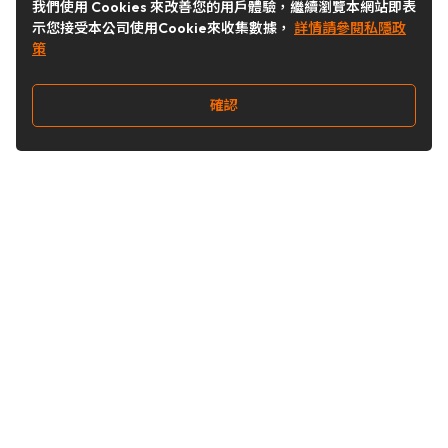
我們使用 Cookies 來改善您的用戶體驗，繼續瀏覽本網站即表
示您接受本公司使用Cookie來收集數據，
詳情請參閱私隱政
策
確認
關注我們
Buy&Ship 台灣
buyandship.goodies
Buy&Ship 台灣