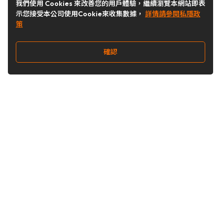
我們使用 Cookies 來改善您的用戶體驗，繼續瀏覽本網站即表
示您接受本公司使用Cookie來收集數據，
詳情請參閱私隱政
策
確認
關注我們
Buy&Ship 台灣
buyandship.goodies
Buy&Ship 台灣