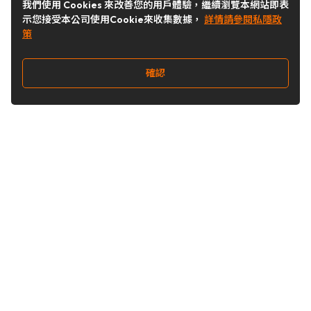
我們使用 Cookies 來改善您的用戶體驗，繼續瀏覽本網站即表
示您接受本公司使用Cookie來收集數據，
詳情請參閱私隱政
策
確認
關注我們
Buy&Ship 台灣
buyandship.goodies
Buy&Ship 台灣