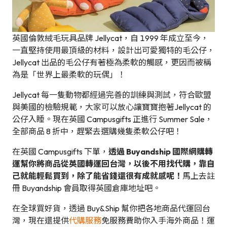
英國倫敦絨毛玩具品牌 Jellycat，自 1999 年成立至今，
一直堅持使用最頂級的材料，設計出可愛獨特的毛公仔，
Jellycat 出品的毛公仔有著極為柔軟的觸感，更因而被稱
為是「世界上最柔軟的玩偶」！
Jellycat 每一隻動物都經過完善的訓練與測試，符合歐盟
與美國的檢驗規範，大家可以放心讓寶寶抱著Jellycat 的
公仔入睡。現在英國 Campusgifts 正進行 Summer Sale，
全部商品 8 折中，趕緊去選購幾隻柔軟公仔吧！
在英國 Campusgifts 下單，
透過 Buyandship 國際網購轉
運幫你將商品從英國轉運回台灣，以後不用找代購，靠自
己就能輕鬆買到，除了能省錢還很有成就感呢！
馬上去註
冊 Buyandship 會員取得英國倉庫地址吧。
在全球買好貨，透過 Buy&Ship 幫你把各地商品代運回台
灣，現在還提供
代購服務
免服務費助你入手海外商品！運