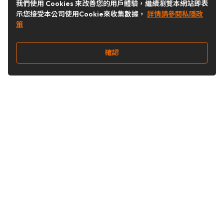
我們使用 Cookies 來改善您的用戶體驗，繼續瀏覽本網站即表
示您接受本公司使用Cookie來收集數據，
詳情請參閱私隱政
策
確認
關注我們
Buy&Ship 台灣
buyandship.goodies
Buy&Ship 台灣