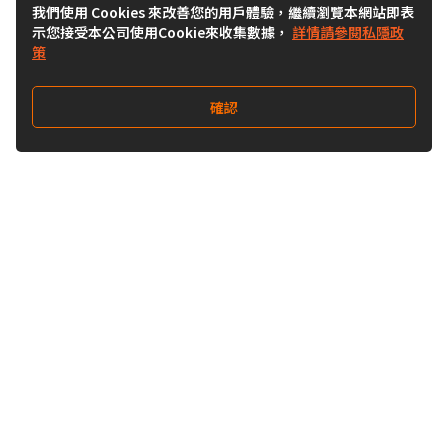
我們使用 Cookies 來改善您的用戶體驗，繼續瀏覽本網站即表
示您接受本公司使用Cookie來收集數據，
詳情請參閱私隱政
策
確認
關注我們
Buy&Ship 台灣
buyandship.goodies
Buy&Ship 台灣