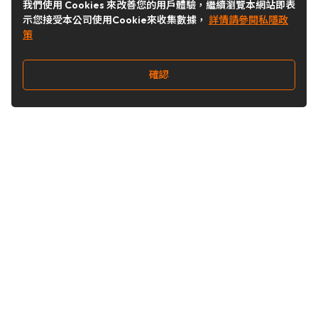
我們使用 Cookies 來改善您的用戶體驗，繼續瀏覽本網站即表
示您接受本公司使用Cookie來收集數據，
詳情請參閱私隱政
策
確認
關注我們
Buy&Ship 台灣
buyandship.goodies
Buy&Ship 台灣