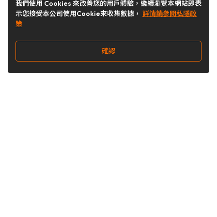
我們使用 Cookies 來改善您的用戶體驗，繼續瀏覽本網站即表
示您接受本公司使用Cookie來收集數據，
詳情請參閱私隱政
策
確認
關注我們
Buy&Ship 台灣
buyandship.goodies
Buy&Ship 台灣