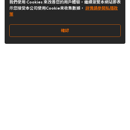
我們使用 Cookies 來改善您的用戶體驗，繼續瀏覽本網站即表
示您接受本公司使用Cookie來收集數據，
詳情請參閱私隱政
策
確認
關注我們
Buy&Ship 台灣
buyandship.goodies
Buy&Ship 台灣