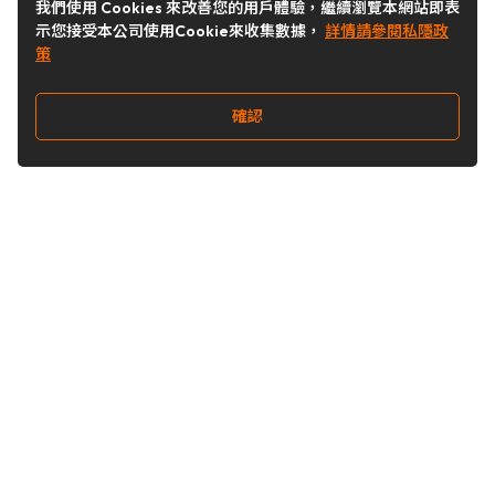
我們使用 Cookies 來改善您的用戶體驗，繼續瀏覽本網站即表
示您接受本公司使用Cookie來收集數據，
詳情請參閱私隱政
策
確認
關注我們
Buy&Ship 台灣
buyandship.goodies
Buy&Ship 台灣