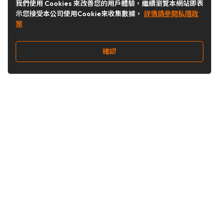
我們使用 Cookies 來改善您的用戶體驗，繼續瀏覽本網站即表
示您接受本公司使用Cookie來收集數據，
詳情請參閱私隱政
策
確認
關注我們
Buy&Ship 台灣
buyandship.goodies
Buy&Ship 台灣