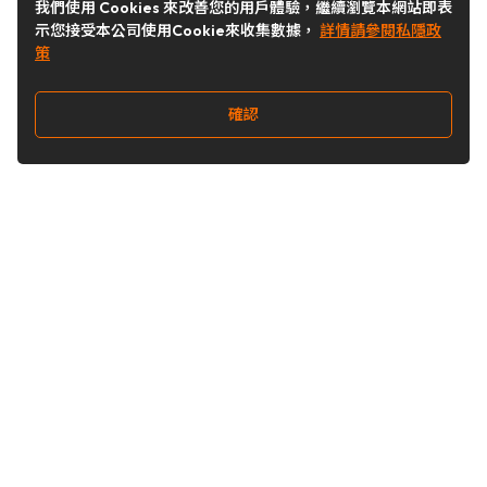
我們使用 Cookies 來改善您的用戶體驗，繼續瀏覽本網站即表
示您接受本公司使用Cookie來收集數據，
詳情請參閱私隱政
策
確認
關注我們
Buy&Ship 台灣
buyandship.goodies
Buy&Ship 台灣