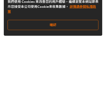
我們使用 Cookies 來改善您的用戶體驗，繼續瀏覽本網站即表
示您接受本公司使用Cookie來收集數據，
詳情請參閱私隱政
策
確認
關注我們
Buy&Ship 台灣
buyandship.goodies
Buy&Ship 台灣