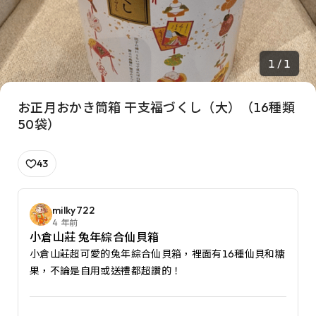
1 / 1
お正月おかき筒箱 干支福づくし（大）（16種類
50袋）
43
milky722
4 年前
小倉山莊 兔年綜合仙貝箱
小倉山莊超可愛的兔年綜合仙貝箱，裡面有16種仙貝和糖
果，不論是自用或送禮都超讚的！