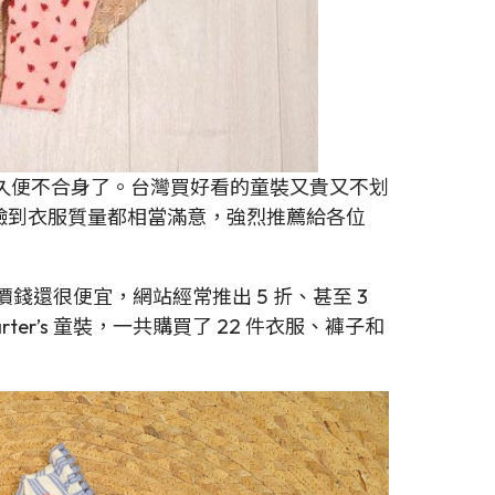
久便不合身了。台灣買好看的童裝又貴又不划
體驗到衣服質量都相當滿意，強烈推薦給各位
價錢還很便宜，網站經常推出 5 折、甚至 3
r’s 童裝，一共購買了 22 件衣服、褲子和