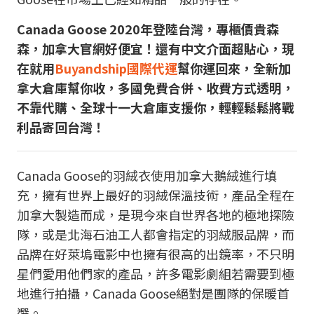
Canada Goose 2020年登陸台灣，專櫃價貴森
森，加拿大官網好便宜！還有中文介面超貼心，現
在就用
Buyandship
國際代運
幫你運回來，
全新加
拿大倉庫
幫你收，多國免費合併、收費方式透明，
不靠代購、全球十一大倉庫支援你，輕輕鬆鬆將戰
利品寄回台灣！
Canada Goose的羽絨衣使用加拿大鵝絨進行填
充，擁有世界上最好的羽絨保溫技術，產品全程在
加拿大製造而成，是現今來自世界各地的極地探險
隊，或是北海石油工人都會指定的羽絨服品牌，而
品牌在好萊塢電影中也擁有很高的出鏡率，不只明
星們愛用他們家的產品，許多電影劇組若需要到極
地進行拍攝，Canada Goose絕對是團隊的保暖首
選。