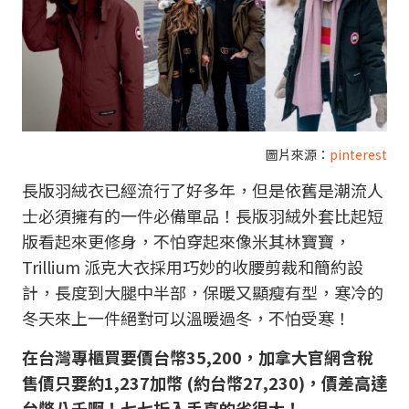
圖片來源：
pinterest
長版羽絨衣已經流行了好多年，但是依舊是潮流人
士必須擁有的一件必備單品！長版羽絨外套比起短
版看起來更修身，不怕穿起來像米其林寶寶，
Trillium 派克大衣採用巧妙的收腰剪裁和簡約設
計，長度到大腿中半部，保暖又顯瘦有型，寒冷的
冬天來上一件絕對可以溫暖過冬，不怕受寒！
在台灣專櫃買要價台幣35,200，加拿大官網含稅
售價只要約1,237加幣 (約台幣27,230)，價差高達
台幣八千啊！七七折入手真的省很大！