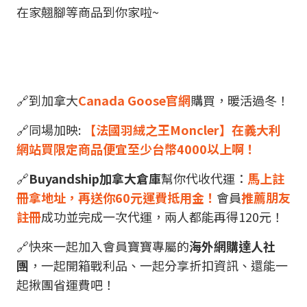
在家翹腳等商品到你家啦~
🔗到加拿大
Canada Goose官網
購買，暖活過冬！
🔗同場加映:
【法國羽絨之王Moncler】在義大利
網站買限定商品便宜至少台幣4000以上啊！
🔗
Buyandship加拿大倉庫
幫你代收代運：
馬上註
冊拿地址，再送你60元運費抵用金！
會員
推薦朋友
註冊
成功並完成一次代運，兩人都能再得120元！
🔗快來一起加入會員寶寶專屬的
海外網購達人社
團
，一起開箱戰利品、一起分享折扣資訊、還能一
起揪團省運費吧！