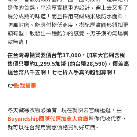
是你的首選，平滑厚實穩重的設計，穿上去又多了
幾分成熟的味道！而且採用高級納米級防水面料，
防風耐磨、能應付極低溫度，搭配厚實圓形鈕扣更
顯有型，散發出一種酷帥的感覺～男子漢的氣場嶄
露無遺！
在台灣專櫃買要價台幣37,000，加拿大官網含稅
售價只要約1,299.5加幣 (約台幣28,590)，價差高
達台幣八千五啊！七七折入手真的超划算啊！
👉
點我搶購
冬天禦寒衣物必須有 ! 現在就快去官網逛逛，由
Buyandship國際代運加拿大倉庫
幫你代收代寄，
就可以在台灣用實惠價格買到好東西~