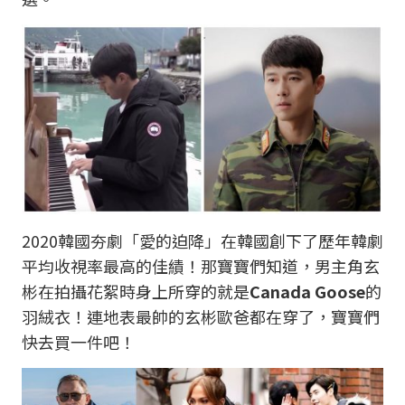
2020韓國夯劇「愛的迫降」在韓國創下了歷年韓劇
平均收視率最高的佳績！那寶寶們知道，男主角玄
彬在拍攝花絮時身上所穿的就是
Canada Goose
的
羽絨衣！連地表最帥的玄彬歐爸都在穿了，寶寶們
快去買一件吧！