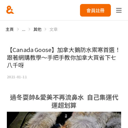
會員註冊
主頁
...
其他
文章
【Canada Goose】加拿大鵝防水禦寒首選！
跟著網購教學～手把手教你加拿大買省下七
八千呀
2021-01-11
過冬耍帥&愛美不再流鼻水 自己集運代
運超划算