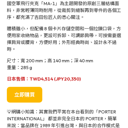
國空軍飛行夾克「MA-1」為主題開發的原創三層結構面
料，非常輕薄同時耐用，從裁剪到縫製再到零件的各個工
序，都充滿了吉田包匠人的悉心關注。
體積雖小，但配備 8 個卡片存儲空間和一個拉鍊口袋，方
便用家收納物品，更設可拆卸、可調節肩帶，可按需要選
擇肩背或腰背，方便好用；外形經典時尚、設計永不過
時。
尺寸：寬 200 mm；高 140 mm；深 40 mm
重量：285 g
日本售價：TWD4,514 (JPY20,350)
立即購買
💡網購小知識：其實我們平常在本台看到的「PORTER
INTERNATIONAL」 都並非完全日本的 PORTER，簡單
來說：當品牌在 1989 年引進台灣，與日本的合作模式是