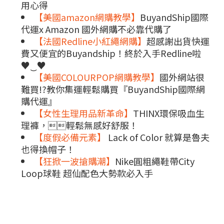
用心得
【美國amazon網購教學】
BuyandShip國際
代運x Amazon 國外網購不必靠代購了
【法國Redline小紅繩網購】
超感謝出貨快運
費又便宜的Buyandship！終於入手Redline啦
♥‿♥
【美國COLOURPOP網購教學】
國外網站很
難買!?教你集運輕鬆購買『BuyandShip國際網
購代運』
【女性生理用品新革命】
THINX環保吸血生
理褲，輕鬆無感好舒服！
【度假必備元素】
Lack of Color 就算是魯夫
也得換帽子！
【狂掀一波搶購潮】
Nike圓粗繩鞋帶City
Loop球鞋 超仙配色大勢款必入手