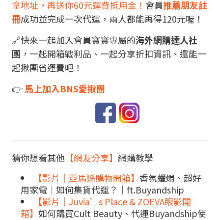
拿地址，再送你60元運費抵用金！
會員
推薦朋友註
冊
成功並完成一次代運，兩人都能再得120元喔！
🔗快來一起加入會員寶寶專屬的
海外網購達人社
團
，一起開箱戰利品、一起分享折扣資訊、還能一
起揪團省運費吧！
👉
馬上加入BNS愛揪團
猜你想看其他
【網友分享】
網購教學
【影片｜亞馬遜購物開箱】
香氛蠟燭、超好
用家電｜如何集貨代運？｜ft.Buyandship
【影片｜Juvia’s Place & ZOEVA眼影開
箱】
如何購買Cult Beauty、代運Buyandship使