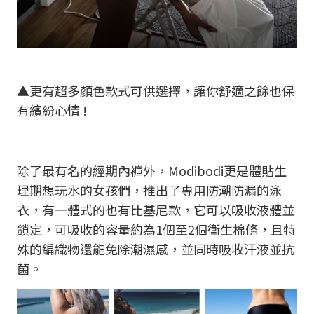
▲更有超多顏色款式可供選擇，讓你舒適之餘也保
有繽紛心情 !
除了最有名的經期內褲外，Modibodi更是體貼生
理期想玩水的女孩們，推出了專用防潮防漏的泳
衣，有一體式的也有比基尼款，它可以吸收液體並
鎖定，可吸收的容量約為1個至2個衛生棉條，且特
殊的編織物還能免除潮濕感，並同時吸收汗液並抗
菌。