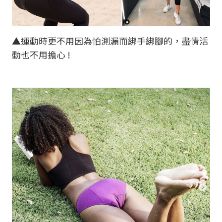
▲運動時更不用因為怕測漏而綁手綁腳的，盡情活
動也不用擔心 !