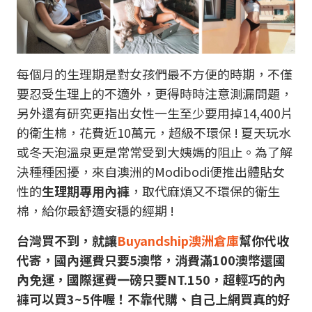
每個月的生理期是對女孩們最不方便的時期，不僅
要忍受生理上的不適外，更得時時注意測漏問題，
另外還有研究更指出女性一生至少要用掉14,400片
的衛生棉，花費近10萬元，超級不環保 ! 夏天玩水
或冬天泡溫泉更是常常受到大姨媽的阻止。為了解
決種種困擾，來自澳洲的Modibodi便推出體貼女
性的
生理期專用內褲
，取代麻煩又不環保的衛生
棉，給你最舒適安穩的經期 !
台灣買不到，就讓
Buyandship澳洲倉庫
幫你代收
代寄，國內運費只要5澳幣，消費滿100澳幣還國
內免運，國際運費一磅只要NT.150，超輕巧的內
褲可以買3~5件喔！不靠代購、自己上網買真的好