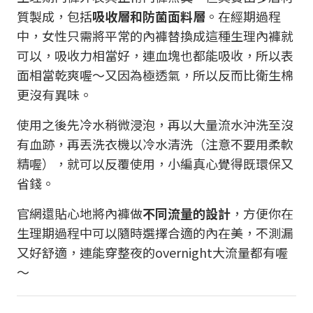
質製成，包括
吸收層和防菌面料層
。在經期過程
中，女性只需將平常的內褲替換成這種生理內褲就
可以，吸收力相當好，連血塊也都能吸收，所以表
面相當乾爽喔～又因為極透氣，所以反而比衛生棉
更沒有異味。
使用之後先冷水稍微浸泡，再以大量流水沖洗至沒
有血跡，再丟洗衣機以冷水清洗（注意不要用柔軟
精喔），就可以反覆使用，小編真心覺得既環保又
省錢。
官網還貼心地將內褲做
不同流量的設計
，方便你在
生理期過程中可以隨時選擇合適的內在美，不測漏
又好舒適，連能穿整夜的overnight大流量都有喔
～