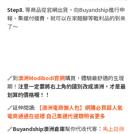
Step8.
等商品從官網出貨，向Buyandship進行申
報、集運付運費，就可以在家翹腳等戰利品的到來
了～
🔗到
澳洲Modibodi官網
購買，體驗最舒適的生理
期！
注意一定要將右上角的國別改成澳洲，才是最
划算的價格喔！！
🔗延伸閱讀:
【澳洲電商懶人包】網購必買超人氣
電商通通在這裡 自己集運代運聰明省更多
🔗
Buyandship澳洲倉庫
幫你代收代寄：
馬上註冊