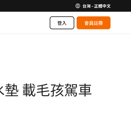
台灣 - 正體中文
登入
會員註冊
墊 載毛孩駕車