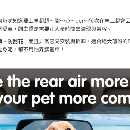
每次知道要上車都超～開～心～der～每次在車上都會
髒愛車，飼主還是需要花大量時間去清理與美容。
漬、防刮花
，而且非常容易安裝與拆卸，適合絕大部份的
全身泥，都不用怕弄髒愛車！