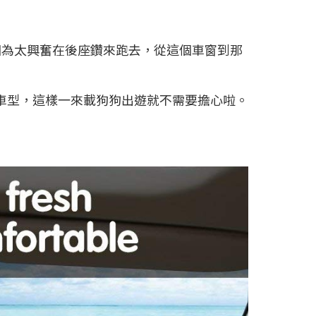
因為太興奮在後座鑽來跑去，從這個車窗到那
車型，這樣一來載狗狗出遊就不需要擔心啦。