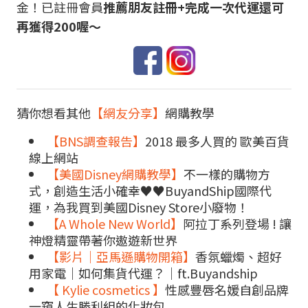
金！已註冊會員
推薦朋友註冊+完成一次代運還可
再獲得200喔～
猜你想看其他
【網友分享】
網購教學
【BNS調查報告】
2018 最多人買的 歐美百貨
線上網站
【美國Disney網購教學】
不一樣的購物方
式，創造生活小確幸♥♥BuyandShip國際代
運，為我買到美國Disney Store小廢物！
【A Whole New World】
阿拉丁系列登場 ! 讓
神燈精靈帶著你遨遊新世界
【影片｜亞馬遜購物開箱】
香氛蠟燭、超好
用家電｜如何集貨代運？｜ft.Buyandship
【 Kylie cosmetics 】
性感豐唇名媛自創品牌
一窺人生勝利組的化妝包