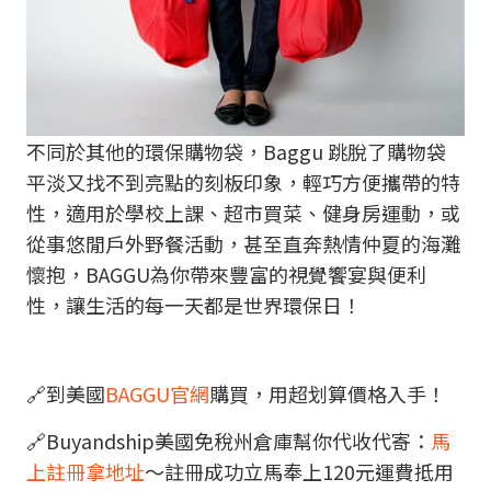
不同於其他的環保購物袋，Baggu 跳脫了購物袋
平淡又找不到亮點的刻板印象，輕巧方便攜帶的特
性，適用於學校上課、超市買菜、健身房運動，或
從事悠閒戶外野餐活動，甚至直奔熱情仲夏的海灘
懷抱，BAGGU為你帶來豐富的視覺饗宴與便利
性，讓生活的每一天都是世界環保日！
🔗到美國
BAGGU官網
購買，用超划算價格入手！
🔗Buyandship美國免稅州倉庫幫你代收代寄：
馬
上註冊拿地址
～註冊成功立馬奉上120元運費抵用