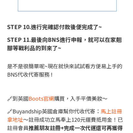
STEP 10.進行完確認付款後便完成了~
STEP 11.最後向BNS進行申報，就可以在家翹
腳等戰利品的到來了~
是不是很簡單呢~現在就快來試試看方便易上手的
BNS代收代寄服務 !
🔗到英國
Boots官網
購買，入手平價美妝～
🔗Buyandship英國倉庫幫你代收代寄：
馬上註冊
拿地址
～註冊成功立馬奉上120元運費抵用金！已
註冊會員
推薦朋友註冊+完成一次代運還可再獲得