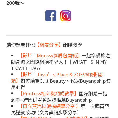
200喔～
猜你想看其他
【網友分享】
網購教學
【影片｜Moussy斜肩包開箱】
一起準備旅遊
隨身包之國際網購不求人！｜WHAT’S IN MY
TRAVEL BAG?
【影片｜Juvia’s Place & ZOEVA眼影開
箱】
如何購買Cult Beauty、代運Buyandship使
用心得
【Printoss相印機網購教學】
國際網購一指
到手~跨國併單省運費推薦Buyandship
【日立蒸汽掛燙機網購分享 】
第一次購買亞
馬遜就成功! (文內詳細步驟分享)