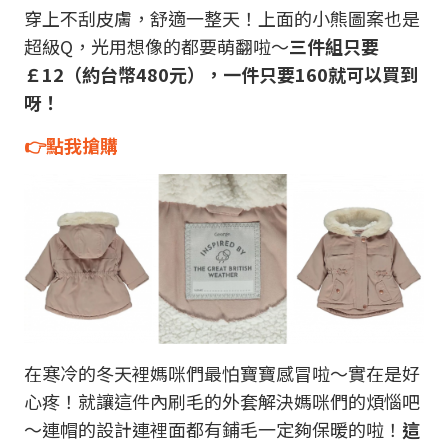
穿上不刮皮膚，舒適一整天！上面的小熊圖案也是
超級Q，光用想像的都要萌翻啦～
三件組只要
￡12（約台幣480元），一件只要160就可以買到
呀！
👉點我搶購
在寒冷的冬天裡媽咪們最怕寶寶感冒啦～實在是好
心疼！就讓這件內刷毛的外套解決媽咪們的煩惱吧
～連帽的設計連裡面都有鋪毛一定夠保暖的啦！
這