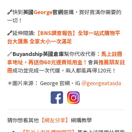
🔗
快到
英國
George
官網
選購，買好買滿你需要的
一切！
🔗
延伸閱讀:
【BNS調查報告】全球一站式購物平
台大匯集 全家大小一次滿足
🔗
Buyandship英國倉庫
幫你代收代寄：
馬上註冊
拿地址，再送你60元運費抵用金！
會員
推薦朋友註
冊
成功並完成一次代運，兩人都能再得120元！
＊圖片來源： George 官網、IG
＠georgeatasda
猜你想看其他
【網友分享】
網購教學