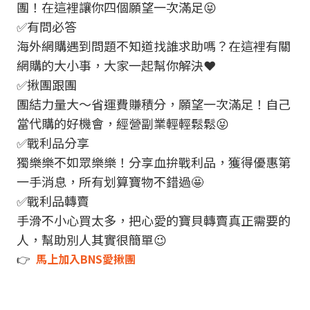
團！在這裡讓你四個願望一次滿足😝
✅有問必答
海外網購遇到問題不知道找誰求助嗎？在這裡有關
網購的大小事，大家一起幫你解決❤️
✅揪團跟團
團結力量大～省運費賺積分，願望一次滿足！自己
當代購的好機會，經營副業輕輕鬆鬆😝
✅戰利品分享
獨樂樂不如眾樂樂！分享血拚戰利品，獲得優惠第
一手消息，所有划算寶物不錯過🤩
✅戰利品轉賣
手滑不小心買太多，把心愛的寶貝轉賣真正需要的
人，幫助別人其實很簡單😉
👉
馬上加入BNS愛揪團