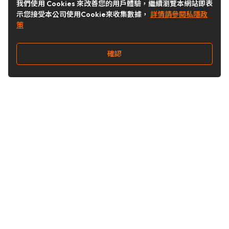
我們使用 Cookies 來改善您的用戶體驗，繼續瀏覽本網站即表
示您接受本公司使用Cookie來收集數據，
詳情請參閱私隱政
策
確認
關注我們
Buy&Ship 台灣
buyandship.goodies
Buy&Ship 台灣