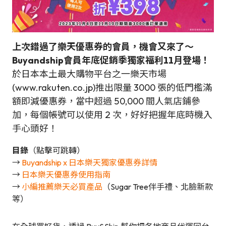
上次錯過了樂天優惠券的會員，機會又來了～
Buyandship會員年底促銷季獨家福利11月登場！
於日本本土最大購物平台之一樂天市場
(www.rakuten.co.jp)推出限量 3000 張的低門檻滿
額即減優惠券，當中超過 50,000 間人氣店鋪參
加，每個帳號可以使用 2 次，好好把握年底時機入
手心頭好！
目錄
（點擊可跳轉）
→
Buyandship x 日本樂天獨家優惠券詳情
→
日本樂天優惠券使用指南
→
小編推薦樂天必買產品
（Sugar Tree伴手禮、北臉新款
等）