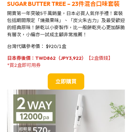
SUGAR BUTTER TREE – 23件混合口味套裝
開賣第一年突破5千萬銷量，日本必買人氣伴手禮！套裝
包括期間限定「燒蘋果味」、「炭火朱古力」及最受歡迎
的經典原味！餅乾以小麥製作，比一般餅乾夾心更加酥脆
有層次，小編亦一試成主顧非常推薦！
台灣代購參考價： $920/1盒
日本
券後價
：TWD862（JPY3,922）
【2盒價錢】
*買2盒即可用券
立即購買