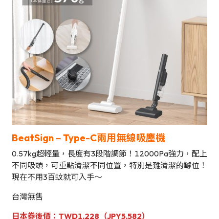
BeatSign – Type-C兩用無線吸塵機
0.57kg超輕量，長度有3段階調節！12000Pa強力，配上
不同吸頭，可重點清潔不同位置，特別是難清潔的罅位！
現在不用3百蚊就可入手～
台灣無售
日本券後價
：TWD1,228（JPY5,582）