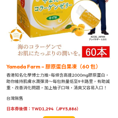
Yamada Farm – 膠原蛋白果凍（
60 包
）
香港知名化學博士力推~每條含高達2000mg膠原蛋白，
助你維持肌膚水潤彈滑～每包熱量低至9卡路里，有助減
重、改善消化問題，加上柚子口味，清爽又容易入口！
台灣無售
日本券後價：TWD1,294（JPY5,886）