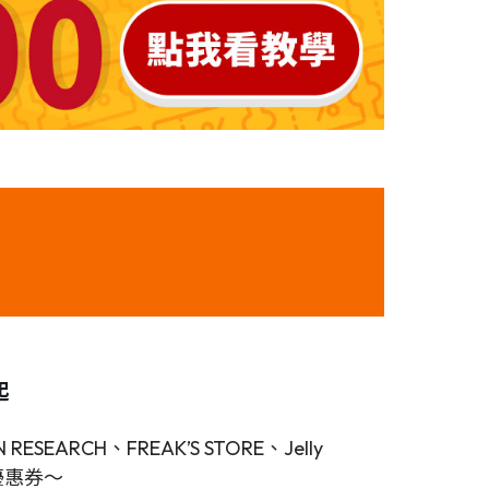
起
EARCH、FREAK’S STORE、Jelly
優惠券～