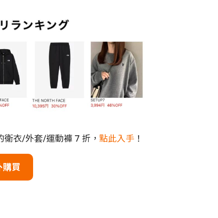
出的衛衣/外套/運動褲 7 折，
點此入手
！
外購買