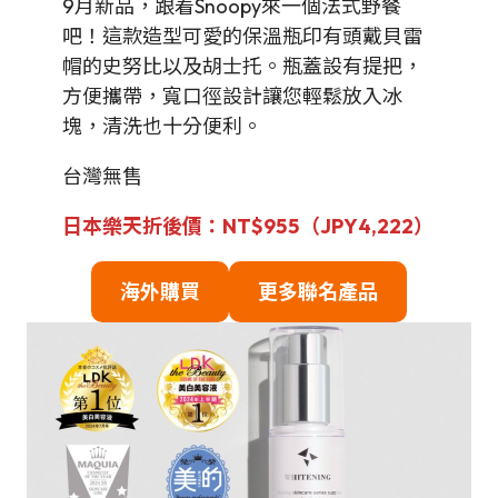
9月新品，跟着Snoopy來一個法式野餐
吧！這款造型可愛的保溫瓶印有頭戴貝雷
帽的史努比以及胡士托。瓶蓋設有提把，
方便攜帶，寬口徑設計讓您輕鬆放入冰
塊，清洗也十分便利。
台灣無售
日本樂天折後價：NT$955（JPY4,222）
海外購買
更多聯名
產品