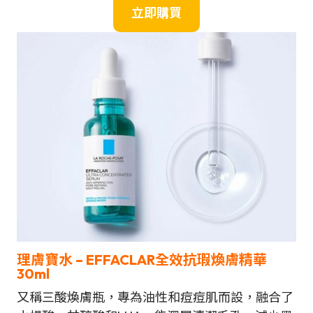
立即購買
理膚寶水 –
EFFACLAR全效抗瑕煥膚精華
30ml
又稱三酸煥膚瓶，專為油性和痘痘肌而設，融合了