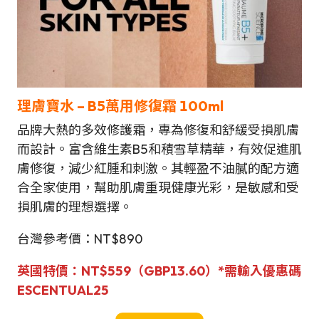
理膚寶水 – B5萬用修復霜 100ml
品牌大熱的多效修護霜，專為修復和舒緩受損肌膚
而設計。富含維生素B5和積雪草精華，有效促進肌
膚修復，減少紅腫和刺激。其輕盈不油膩的配方適
合全家使用，幫助肌膚重現健康光彩，是敏感和受
損肌膚的理想選擇。
台灣參考價：NT$890
英國特價：NT$559（GBP
13.60
）
*需輸入優惠碼
ESCENTUAL25