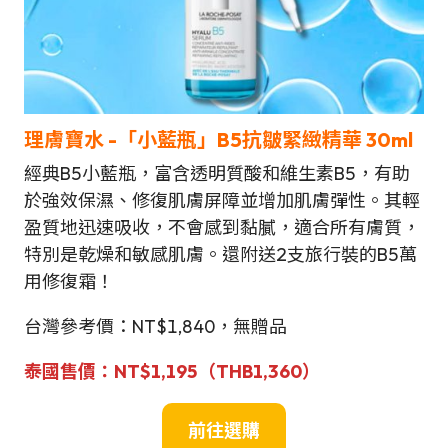
理膚寶水 -「小藍瓶」B5抗皺緊緻精華 30ml
經典B5小藍瓶，富含透明質酸和維生素B5，有助
於強效保濕、修復肌膚屏障並增加肌膚彈性。其輕
盈質地迅速吸收，不會感到黏膩，適合所有膚質，
特別是乾燥和敏感肌膚。還附送2支旅行裝的B5萬
用修復霜！
台灣參考價：NT$1,840，無贈品
泰國售價：
NT$1,195
（THB1,360）
前往選購