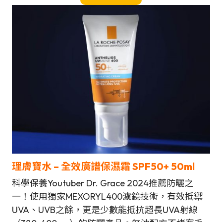
理膚寶水 –
全效廣譜保濕霜 SPF50+ 50ml
科學保養Youtuber Dr. Grace 2024推薦防曬之
一！使用獨家MEXORYL400濾鏡技術，有效抵禦
UVA、UVB之餘，更是少數能抵抗超長UVA射線