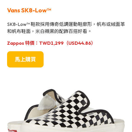
Vans SK8-Low™
SK8-Low™ 鞋款採用傳奇低調運動鞋廓形，帆布或絨面革
和帆布鞋面，米白襯黑的配飾百搭好看。
Zappos 特價：TWD1,299（USD44.86）
馬上購買