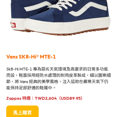
Vans SK8-Hi® MTE-1
Sk8-Hi MTE-1 專為惡劣天氣環境及高要求的日常多功能
而設，鞋面採用經防水處理的耐用皮革製成，綴以圖案細
節，將 Vans 經典的美學風格，注入這款在嚴寒天氣下仍
能保持足部舒適的鞋履中。
Zappos 特價：TWD2,604（USD89
.
95）
馬上購買