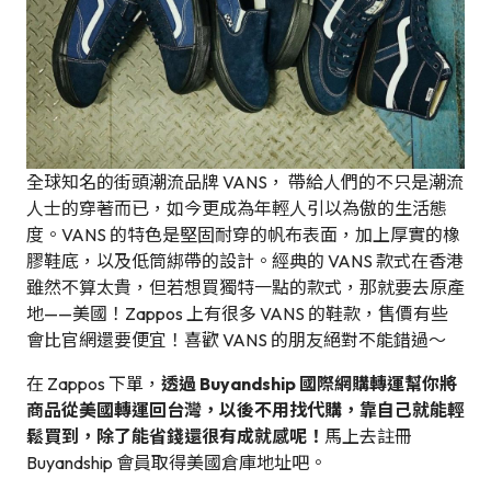
全球知名的街頭潮流品牌 VANS， 帶給人們的不只是潮流
人士的穿著而已，如今更成為年輕人引以為傲的生活態
度。VANS 的特色是堅固耐穿的帆布表面，加上厚實的橡
膠鞋底，以及低筒綁帶的設計。經典的 VANS 款式在香港
雖然不算太貴，但若想買獨特一點的款式，那就要去原產
地——美國！Zappos 上有很多 VANS 的鞋款，售價有些
會比官網還要便宜！喜歡 VANS 的朋友絕對不能錯過～
在 Zappos 下單，
透過 Buyandship 國際網購轉運幫你將
商品從美國轉運回台灣，以後不用找代購，靠自己就能輕
鬆買到，除了能省錢還很有成就感呢！
馬上去註冊
Buyandship 會員取得美國倉庫地址吧。