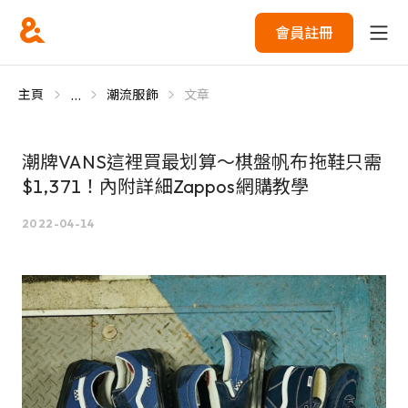
會員註冊
...
主頁
潮流服飾
文章
潮牌VANS這裡買最划算～棋盤帆布拖鞋只需
$1,371！內附詳細Zappos網購教學
2022-04-14