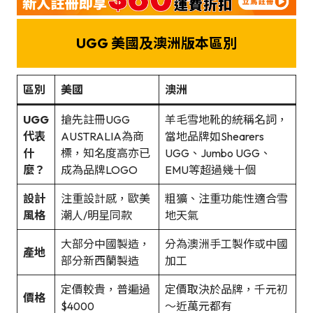
UGG 美國及澳洲版本區別
區別
美國
澳洲
UGG
搶先註冊UGG
羊毛雪地靴的統稱名詞，
代表
AUSTRALIA為商
當地品牌如Shearers
什
標，知名度高亦已
UGG、Jumbo UGG、
麼？
成為品牌LOGO
EMU等超過幾十個
設計
注重設計感，歐美
粗獷、注重功能性適合雪
風格
潮人/明星同款
地天氣
大部分中國製造，
分為澳洲手工製作或中國
產地
部分新西蘭製造
加工
定價較貴，普遍過
定價取決於品牌，千元初
價格
$4000
～近萬元都有