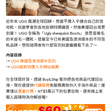
近年來 UGG 風潮全球回歸，想要平價入手適合自己的雪
地靴，就要學會到各地官網特價購買，然後集運回台灣更
划算！ UGG 全稱為「Ugly sheepskin Boots」 意思是著名
的羊皮毛一體靴，發展至今已有美國及澳洲版本的不同雪
靴品牌，想知道兩者有什麼區別就要繼續看下去了～
內容目錄
→
UGG 美國及澳洲版本區別
→
UGG鞋款特價入手網站推薦
在全球買好貨，透過 Buy&Ship 幫你把各地商品代運回台
灣，現在還提供
代購服務
免服務費助你入手海外商品！運
費僅以
重量計價
、NT$3萬以下的包裹包稅、還有線上客
服人員隨時為你解惑喔 !