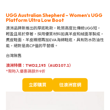
UGG Australian Shepherd
–
Women’s UGG
Platform Ultra Low Boot
澳洲品牌新推出的厚底靴款，靴筒高度比傳統UGG短，
輕盈且易於穿著，採用優質材料如真羊皮和絨面革製成，
麂皮鞋面、羊皮襯裡再加EVA海綿鞋底，具有防水防油性
能，絕對是高CP值的平替版。
台灣無售
澳洲
特
價：
TWD2,193（AUD107.1）
*限時入優惠碼額外9折
立即購買
往澳洲官網