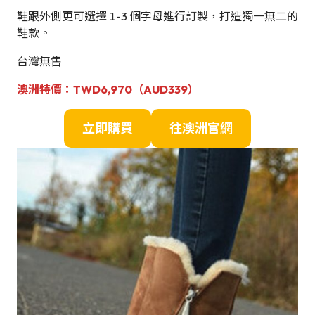
鞋跟外側更可選擇 1-3 個字母進行訂製，打造獨一無二的
鞋款。
台灣無售
澳洲
特
價：
TWD6,970（AUD339）
立即購買
往澳洲官網