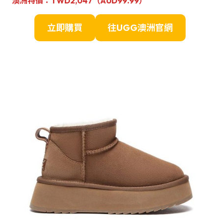
澳洲
特
價：
TWD2,047（AUD99.99）
立即購買
往UGG澳洲官網