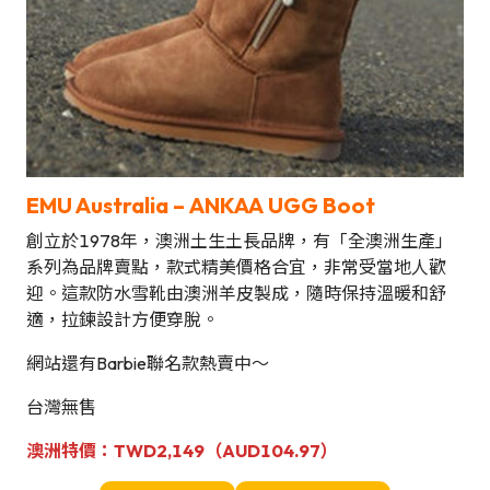
EMU Australia
–
ANKAA
UGG Boot
創立於1978年，澳洲土生土長品牌，有「全澳洲生產」
系列為品牌賣點，款式精美價格合宜，非常受當地人歡
迎。這款防水雪靴由澳洲羊皮製成，隨時保持溫暖和舒
適，拉鍊設計方便穿脫。
網站還有Barbie聯名款熱賣中～
台灣無售
澳洲
特
價：
TWD2,149（AUD104.97）