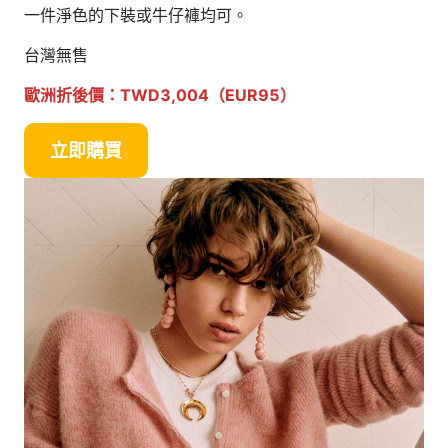
一件淨色的下裝或牛仔褲均可。
台灣無售
歐洲折後價：TWD3,004（EUR95）
立即購買