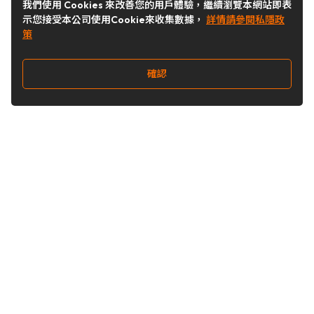
我們使用 Cookies 來改善您的用戶體驗，繼續瀏覽本網站即表
示您接受本公司使用Cookie來收集數據，
詳情請參閱私隱政
策
確認
關注我們
Buy&Ship 台灣
buyandship.goodies
Buy&Ship 台灣