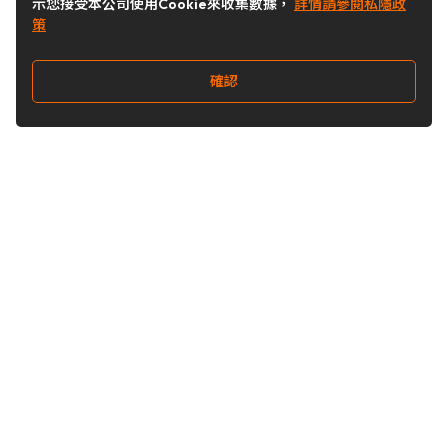
示您接受本公司使用Cookie來收集數據，
詳情請參閱私隱政
策
確認
關注我們
Buy&Ship 台灣
buyandship.goodies
Buy&Ship 台灣
關於 Buy&Ship
集運資訊