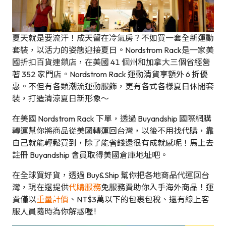
夏天就是要流汗！成天留在冷氣房？不如買一套全新運動
套裝，以活力的姿態迎接夏日。Nordstrom Rack是一家美
國折扣百貨連鎖店，在美國 41 個州和加拿大三個省經營
著 352 家門店。Nordstrom Rack 運動清貨享額外 6 折優
惠。不但有各類潮流運動服飾，更有各式各樣夏日休閒套
裝，打造清涼夏日新形象～
在美國 Nordstrom Rack 下單，透過 Buyandship 國際網購
轉運幫你將商品從美國轉運回台灣，以後不用找代購，靠
自己就能輕鬆買到，除了能省錢還很有成就感呢！馬上去
註冊 Buyandship 會員取得美國倉庫地址吧。
在全球買好貨，透過 Buy&Ship 幫你把各地商品代運回台
灣，現在還提供
代購服務
免服務費助你入手海外商品！運
費僅以
重量計價
、NT$3萬以下的包裹包稅、還有線上客
服人員隨時為你解惑喔 !