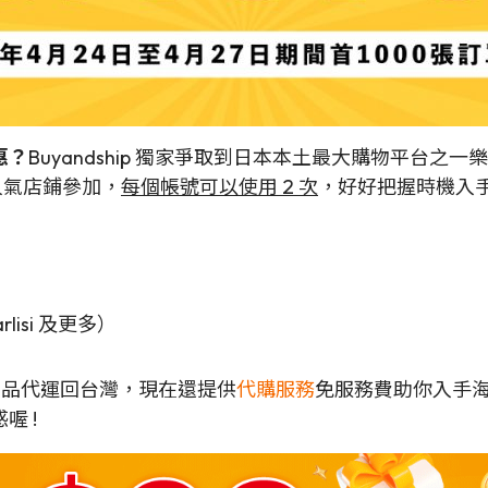
惠？
Buyandship 獨家爭取到日本本土最大購物平台之一樂天市場 (
間人氣店鋪參加，
每個帳號可以使用 2 次
，好好把握時機入
rlisi 及更多）
各地商品代運回台灣，現在還提供
代購服務
免服務費助你入手
喔 !