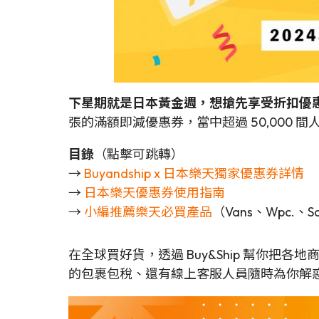
下星期就是日本黃金週，想搶先享受折扣優
張的滿額即減優惠券，當中超過 50,000 
目錄
（點擊可跳轉）
→
Buyandship x 日本樂天獨家優惠券詳情
→
日本樂天優惠券使用指南
→
小編推薦樂天必買產品
（Vans、Wpc.、Sa
在全球買好貨，透過 Buy&Ship 幫你把
的包裹包稅、還有線上客服人員隨時為你解惑