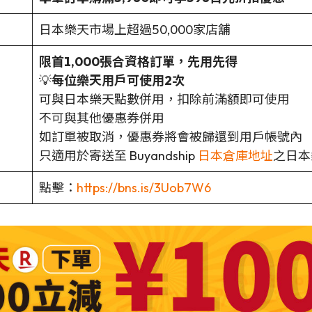
日本樂天市場上超過50,000家店舖
限首1,000張合資格訂單，先用先得
💡
每位樂天用戶可使用2次
可與日本樂天點數併用，扣除前滿額即可使用
不可與其他優惠券併用
如訂單被取消，優惠券將會被歸還到用戶帳號內
只適用於寄送至 Buyandship
日本倉庫地址
之日本
點擊：
https://bns.is/3Uob7W6