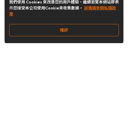
我們使用 Cookies 來改善您的用戶體驗，繼續瀏覽本網站即表
示您接受本公司使用Cookie來收集數據，
詳情請參閱私隱政
策
確認
關注我們
Buy&Ship 台灣
buyandship.goodies
Buy&Ship 台灣