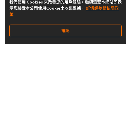
我們使用 Cookies 來改善您的用戶體驗，繼續瀏覽本網站即表
示您接受本公司使用Cookie來收集數據，
詳情請參閱私隱政
策
確認
關注我們
Buy&Ship 台灣
buyandship.goodies
Buy&Ship 台灣