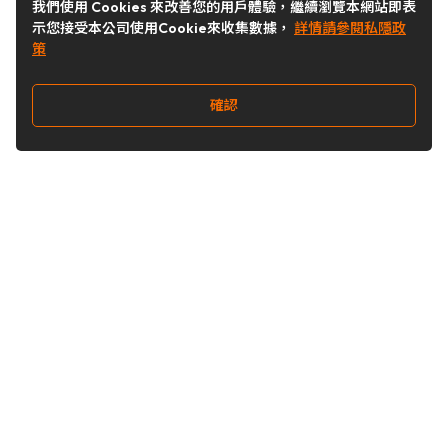
我們使用 Cookies 來改善您的用戶體驗，繼續瀏覽本網站即表
示您接受本公司使用Cookie來收集數據，
詳情請參閱私隱政
策
確認
關注我們
Buy&Ship 台灣
buyandship.goodies
Buy&Ship 台灣