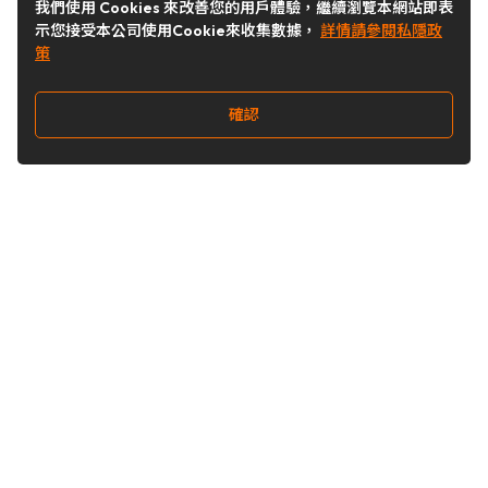
我們使用 Cookies 來改善您的用戶體驗，繼續瀏覽本網站即表
示您接受本公司使用Cookie來收集數據，
詳情請參閱私隱政
策
確認
關注我們
Buy&Ship 台灣
buyandship.goodies
Buy&Ship 台灣