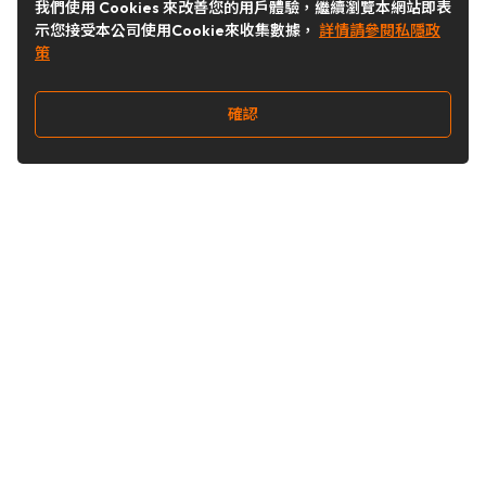
我們使用 Cookies 來改善您的用戶體驗，繼續瀏覽本網站即表
示您接受本公司使用Cookie來收集數據，
詳情請參閱私隱政
策
確認
關注我們
Buy&Ship 台灣
buyandship.goodies
Buy&Ship 台灣