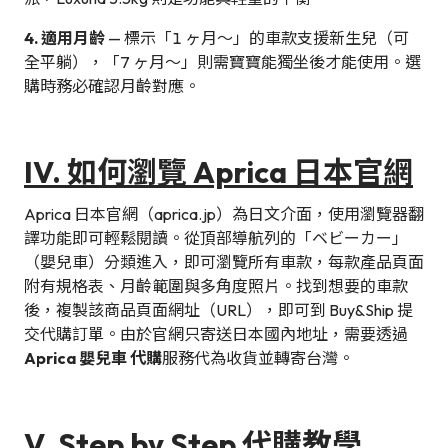
4. 適用月齡
— 標示「1 ヶ月〜」的車款支援新生兒（可
全平躺），「7 ヶ月〜」則需寶寶能獨坐後才能使用。選
購時務必確認月齡對應。
IV. 如何瀏覽 Aprica 日本官網
Aprica 日本官網（aprica.jp）為日文介面，使用瀏覽器翻
譯功能即可輕鬆閱讀。從頂部導航列的「ベビーカー」
（嬰兒車）分類進入，即可瀏覽所有車款，每款產品頁面
附有規格表、月齡範圍與多角度照片。找到想要的車款
後，複製該商品頁面網址（URL），即可到 Buy&Ship 提
交代購訂單。由於官網只寄送日本國內地址，需要透過
Aprica 嬰兒車 代購
服務代為收貨並轉寄台灣。
V. Step by Step 代購教學