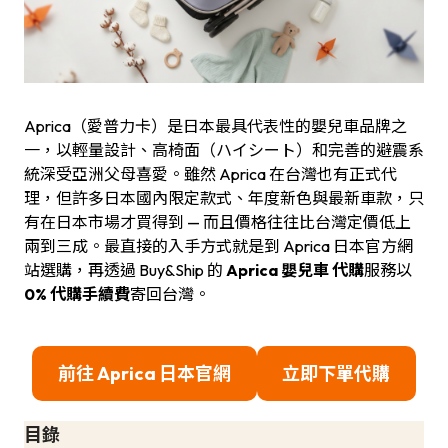
Aprica（愛普力卡）是日本最具代表性的嬰兒車品牌之
一，以輕量設計、高椅面（ハイシート）和完善的避震系
統深受亞洲父母喜愛。雖然 Aprica 在台灣也有正式代
理，但許多日本國內限定款式、年度新色與最新車款，只
有在日本市場才買得到 — 而且價格往往比台灣定價低上
兩到三成。最直接的入手方式就是到 Aprica 日本官方網
站選購，再透過 Buy&Ship 的
Aprica 嬰兒車 代購
服務以
0% 代購手續費
寄回台灣。
前往 Aprica 日本官網
立即下單代購
目錄