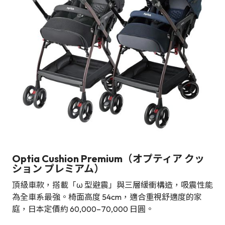
Optia Cushion Premium（オプティア クッ
ション プレミアム）
頂級車款，搭載「ω 型避震」與三層緩衝構造，吸震性能
為全車系最強。椅面高度 54cm，適合重視舒適度的家
庭，日本定價約 60,000–70,000 日圓。