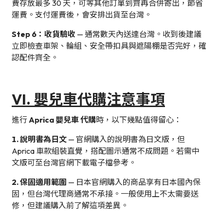
費存放最多 30 天，可等其他訂單到齊再合併寄出，節省
運費。支付運費後，會安排出貨至台灣。
Step 6：收貨驗收
— 通常數天內送達台灣。收到後建議
立即檢查車架、輪組、安全帶扣具與遮陽棚是否完好，確
認配件齊全。
VI. 嬰兒車代購注意事項
進行
Aprica 嬰兒車 代購
時，以下幾點值得留心：
1. 說明書為日文
— 官網購入的說明書為日文版，但
Aprica 車款組裝直覺，搭配圖示通常不成問題。若需中
文版可至台灣官網下載電子檔參考。
2. 保固適用範圍
— 日本官網購入的商品享有日本國內保
固，但台灣代理商通常不承接。一般使用上不太需要送
修，但建議購入前了解這項差異。