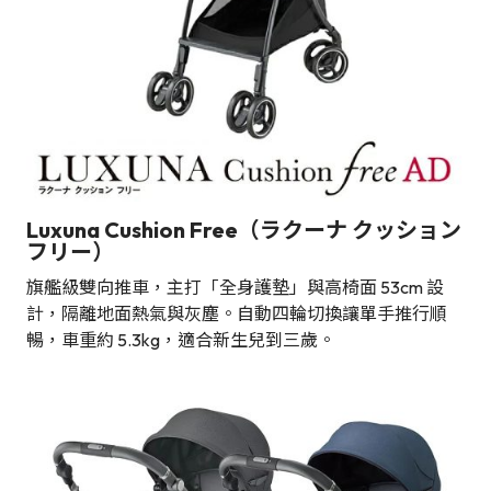
Luxuna Cushion Free（ラクーナ クッション
フリー）
旗艦級雙向推車，主打「全身護墊」與高椅面 53cm 設
計，隔離地面熱氣與灰塵。自動四輪切換讓單手推行順
暢，車重約 5.3kg，適合新生兒到三歲。