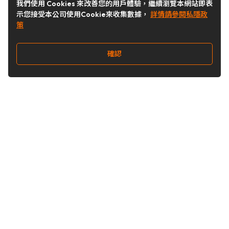
我們使用 Cookies 來改善您的用戶體驗，繼續瀏覽本網站即表
示您接受本公司使用Cookie來收集數據，
詳情請參閱私隱政
策
確認
關注我們
Buy&Ship 台灣
buyandship.goodies
Buy&Ship 台灣