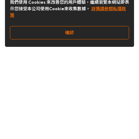
我們使用 Cookies 來改善您的用戶體驗，繼續瀏覽本網站即表
示您接受本公司使用Cookie來收集數據，
詳情請參閱私隱政
策
確認
關注我們
Buy&Ship 台灣
buyandship.goodies
Buy&Ship 台灣