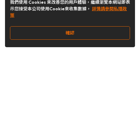
我們使用 Cookies 來改善您的用戶體驗，繼續瀏覽本網站即表
示您接受本公司使用Cookie來收集數據，
詳情請參閱私隱政
策
確認
關注我們
Buy&Ship 台灣
buyandship.goodies
Buy&Ship 台灣