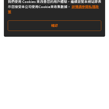
我們使用 Cookies 來改善您的用戶體驗，繼續瀏覽本網站即表
示您接受本公司使用Cookie來收集數據，
詳情請參閱私隱政
策
確認
關注我們
Buy&Ship 台灣
buyandship.goodies
Buy&Ship 台灣