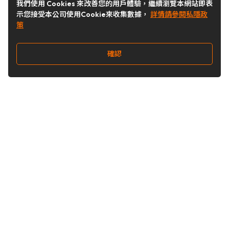
我們使用 Cookies 來改善您的用戶體驗，繼續瀏覽本網站即表
示您接受本公司使用Cookie來收集數據，
詳情請參閱私隱政
策
確認
關注我們
Buy&Ship 台灣
buyandship.goodies
Buy&Ship 台灣